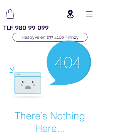
TLF
980 99 099
Hesbyveien 237 4160 Finnøy
There’s Nothing
Here...