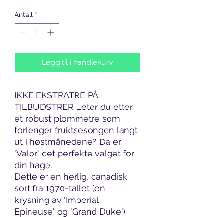
Antall
*
Legg til i handlekurv
IKKE EKSTRATRE PÅ
TILBUDSTRER Leter du etter
et robust plommetre som
forlenger fruktsesongen langt
ut i høstmånedene? Da er
'Valor' det perfekte valget for
din hage.
Dette er en herlig, canadisk
sort fra 1970-tallet (en
krysning av 'Imperial
Epineuse' og 'Grand Duke')