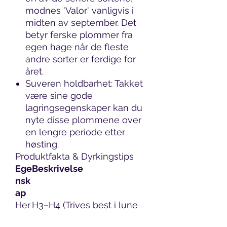
modnes 'Valor' vanligvis i
midten av september. Det
betyr ferske plommer fra
egen hage når de fleste
andre sorter er ferdige for
året.
Suveren holdbarhet: Takket
være sine gode
lagringsegenskaper kan du
nyte disse plommene over
en lengre periode etter
høsting.
Produktfakta & Dyrkingstips
Ege
Beskrivelse
nsk
ap
Her
H3–H4 (Trives best i lune
din
hager i lavlandet, gjerne