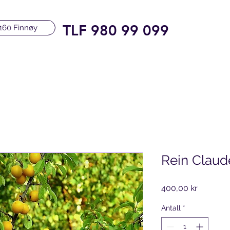
TLF 980 99 099
160 Finnøy
Rein Claud
Pris
400,00 kr
Antall
*