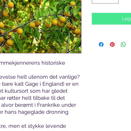
Legg
ommekjennerens historiske
velse helt utenom det vanlige?
 bare kalt Gage i England) er en
et kultursort som har gledet
r røtter helt tilbake til det
 alvor berømt i Frankrike under
ter hans hageglade dronning
ttre, men et stykke levende