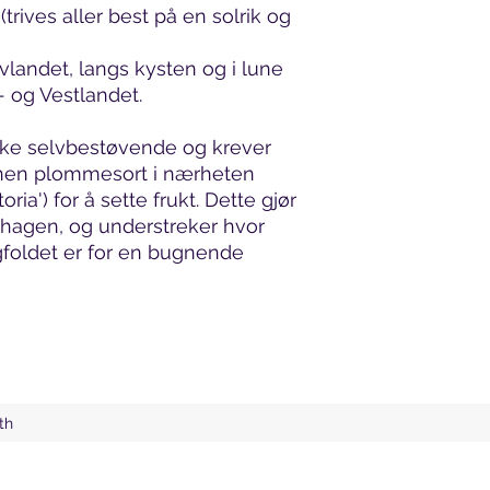
trives aller best på en solrik og
avlandet, langs kysten og i lune
- og Vestlandet.
ikke selvbestøvende og krever
annen plommesort i nærheten
toria') for å sette frukt. Dette gjør
r i hagen, og understreker hvor
gfoldet er for en bugnende
th