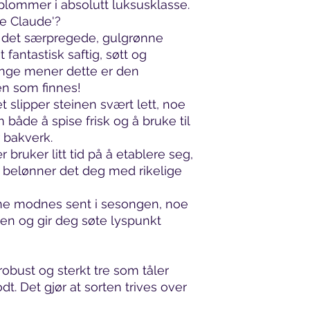
plommer i absolutt luksusklasse.
e Claude'?
 det særpregede, gulgrønne
t fantastisk saftig, søtt og
ange mener dette er den
 som finnes!
tet slipper steinen svært lett, noe
 både å spise frisk og å bruke til
r bakverk.
r bruker litt tid på å etablere seg,
e, belønner det deg med rikelige
e modnes sent i sesongen, noe
en og gir deg søte lyspunkt
obust og sterkt tre som tåler
t. Det gjør at sorten trives over