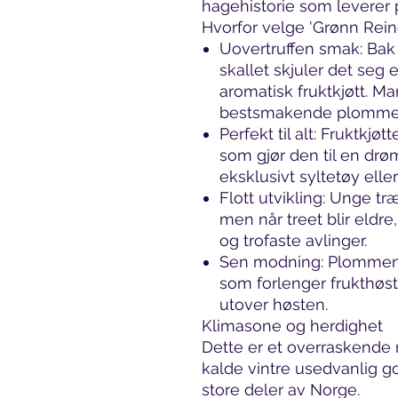
hagehistorie som leverer 
Hvorfor velge 'Grønn Rein
Uovertruffen smak: Bak
skallet skjuler det seg e
aromatisk fruktkjøtt. M
bestsmakende plommen
Perfekt til alt: Fruktkjøt
som gjør den til en drøm
eksklusivt syltetøy elle
Flott utvikling: Unge træ
men når treet blir eldr
og trofaste avlinger.
Sen modning: Plommen
som forlenger frukthøst
utover høsten.
Klimasone og herdighet
Dette er et overraskende r
kalde vintre usedvanlig god
store deler av Norge.