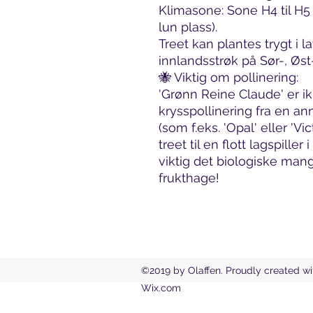
Klimasone: Sone H4 til H5 (
lun plass).
Treet kan plantes trygt i l
innlandsstrøk på Sør-, Øst
🐝 Viktig om pollinering:
'Grønn Reine Claude' er 
krysspollinering fra en 
(som f.eks. 'Opal' eller 'Vic
treet til en flott lagspille
viktig det biologiske man
frukthage!
©2019 by Olaffen. Proudly created wi
Wix.com