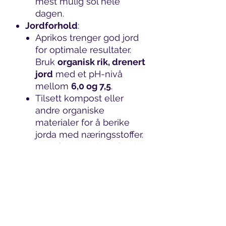
mest mulig sol hele
dagen.
Jordforhold
:
Aprikos trenger god jord
for optimale resultater.
Bruk
organisk rik, drenert
jord
med et pH-nivå
mellom
6,0 og 7,5
.
Tilsett kompost eller
andre organiske
materialer for å berike
jorda med næringsstoffer.
Sørg for at jorda er fuktig,
men ikke over-fuktig, for
å unngå rotrot eller andre
sykdommer.
Beskjæring og støtte
:
Beskjær treet ved
planting hvis det skal