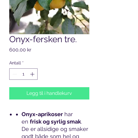
Onyx-fersken tre.
Pris
600,00 kr
Antall
*
Legg til i handlekurv
Onyx-aprikoser
har
en
frisk og syrlig smak
.
De er allsidige og smaker
godt både som hel og