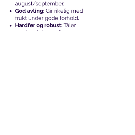
august/september.
God avling:
Gir rikelig med
frukt under gode forhold.
Hardfør og robust:
Tåler
norske vintre godt.
Motstandsdyktig mot
sykdommer:
Mindre behov
for sprøyting.
Passer for hele familien:
Både store og små vil elske
Fraya-eplene!
Detaljer:
Type:
Fraya epletre
Størrelse:
(Her kan du
legge inn ca. høyde/alder
på treet du selger, f.eks. "Ca.
150 cm høyt, 3 år gammelt")
Pris:
(Legg inn din pris her)
H-kode:
Ofte
H4-H5