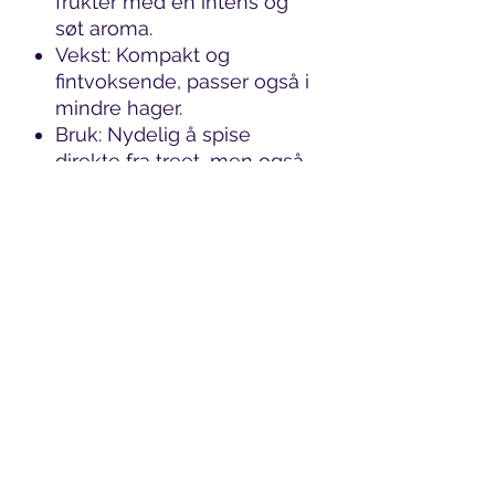
frukter med en intens og
søt aroma.
Vekst: Kompakt og
fintvoksende, passer også i
mindre hager.
Bruk: Nydelig å spise
direkte fra treet, men også
ypperlig til syltetøy og
desserter.
❄️ Hardførhet og H-soner
Aprikoser trives best der det
er lunt og solrikt. 'Fortune'
regnes som en av de mer
robuste sortene, men husk at
tidlig blomstring gjør den
sårbar for nattfrost.
H-sone: Trives best i H1 til
H2.