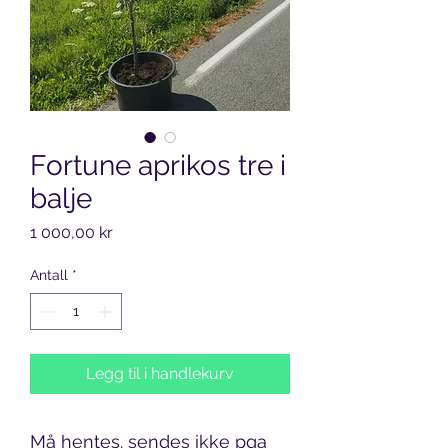
Fortune aprikos tre i
balje
Pris
1 000,00 kr
Antall
*
Legg til i handlekurv
Må hentes. sendes ikke pga