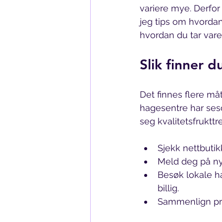
variere mye. Derfor 
jeg tips om hvordan
hvordan du tar vare 
Slik finner d
Det finnes flere må
hagesentre har seso
seg kvalitetsfrukttre 
Sjekk nettbutik
Meld deg på nyh
Besøk lokale ha
billig.
Sammenlign pri