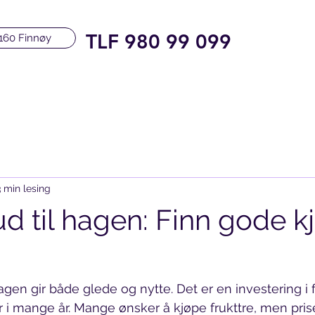
TLF 980 99 099
160 Finnøy
3 min lesing
ud til hagen: Finn gode k
 hagen gir både glede og nytte. Det er en investering 
er i mange år. Mange ønsker å kjøpe frukttre, men pri