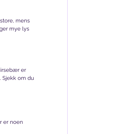
 store, mens 
nger mye lys 
irsebær er 
t. Sjekk om du 
er er noen 