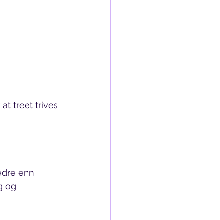
 at treet trives 
bedre enn 
g og 