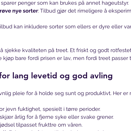
u sparer penger som kan brukes på annet hageutstyr.
prøve nye sorter
: Tilbud gjør det rimeligere å eksper
Tilbud kan inkludere sorter som ellers er dyre eller va
 å sjekke kvaliteten på treet. Et friskt og godt rotfestet
e kjøp bare fordi prisen er lav, men fordi treet passer 
for lang levetid og god avling
evnlig pleie for å holde seg sunt og produktivt. Her er 
for jevn fuktighet, spesielt i tørre perioder.
skjær årlig for å fjerne syke eller svake grener.
gjødsel tilpasset frukttre om våren.