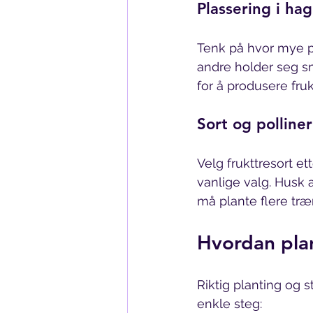
Plassering i ha
Tenk på hvor mye pla
andre holder seg sm
for å produsere fruk
Sort og polline
Velg frukttresort e
vanlige valg. Husk a
må plante flere trær
Hvordan plan
Riktig planting og s
enkle steg: