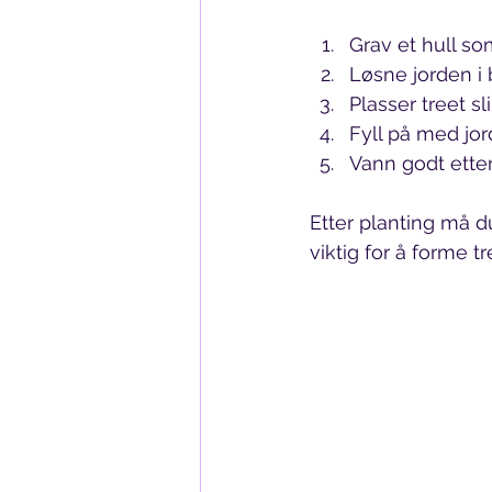
Grav et hull s
Løsne jorden i 
Plasser treet s
Fyll på med jord
Vann godt etter
Etter planting må d
viktig for å forme tr