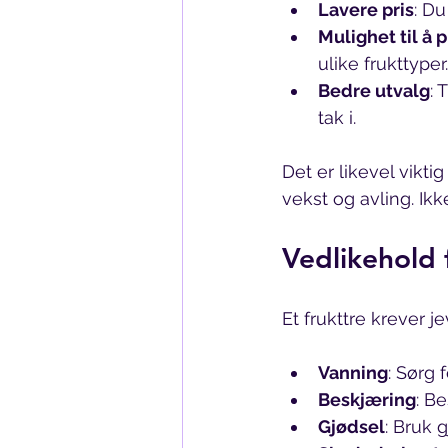
Lavere pris
: D
Mulighet til å 
ulike frukttyper.
Bedre utvalg
: 
tak i.
Det er likevel viktig
vekst og avling. Ikk
Vedlikehold 
Et frukttre krever j
Vanning
: Sørg 
Beskjæring
: Be
Gjødsel
: Bruk 