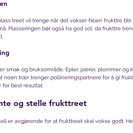
gen
ss treet vil trenge når det vokser. Noen frukttre blir
å. Plasseringen bør også ha god sol, da frukttre tre
t.
ring
tter smak og bruksområde. Epler, pærer, plommer og k
t noen trær trenger pollineringspartnere for å gi fruk
 for best resultat.
te og stelle frukttreet
tell er avgjørende for at frukttreet skal vokse godt. H