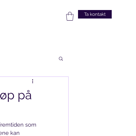
Ta kontakt
jøp på
i fremtiden som 
sene kan 