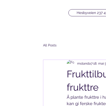
Hesbyveien 237 4
All Posts
molanda7
18. mai
Frukttilb
frukttre
Å plante frukttre i
kan gi ferske frukt