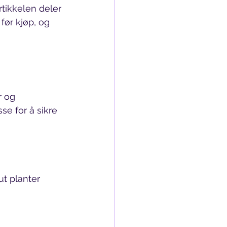
rtikkelen deler 
før kjøp, og 
r og 
e for å sikre 
t planter 