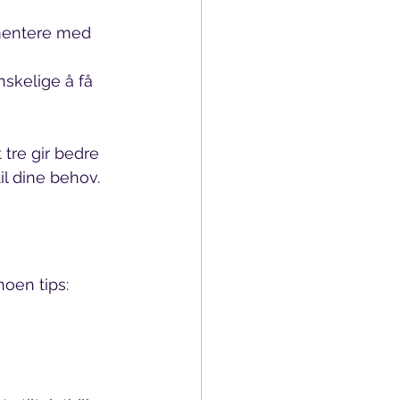
imentere med 
nskelige å få 
 tre gir bedre 
til dine behov.
noen tips: